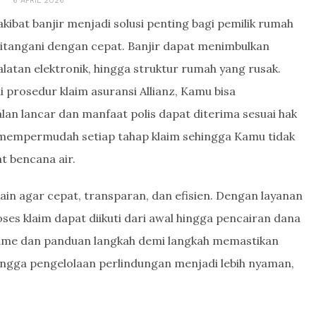
6 APRIL 2026
kibat banjir menjadi solusi penting bagi pemilik rumah
 ditangani dengan cepat. Banjir dapat menimbulkan
alatan elektronik, hingga struktur rumah yang rusak.
rosedur klaim asuransi Allianz, Kamu bisa
an lancar dan manfaat polis dapat diterima sesuai hak
 mempermudah setiap tahap klaim sehingga Kamu tidak
t bencana air.
sain agar cepat, transparan, dan efisien. Dengan layanan
oses klaim dapat diikuti dari awal hingga pencairan dana
l-time dan panduan langkah demi langkah memastikan
ingga pengelolaan perlindungan menjadi lebih nyaman,