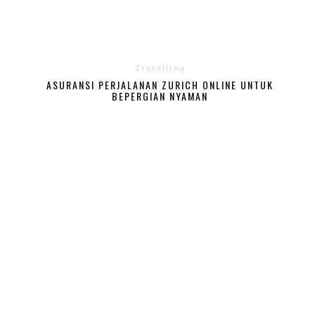
Travelling
7 DESTINASI WISATA SERU DI SOLO YANG TAK
AKAN TERLUPAKAN
Travelling
ASURANSI PERJALANAN ZURICH ONLINE UNTUK
BEPERGIAN NYAMAN