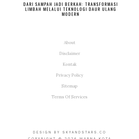
DARI SAMPAH JADI BERKAH: TRANSFORMASI
LIMBAH MELALUI TEKNOLOGI DAUR ULANG
MODERN
About
Disclaimer
Kontak
Privacy Policy
Sitemap
Terms Of Services
DESIGN BY
SKYANDSTARS.CO
COPYRIGHT © 2026 WARNA KOTA